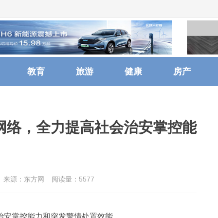
教育
旅游
健康
房产
网络，全力提高社会治安掌控能
来源：东方网
阅读量：5577
治安掌控能力和突发警情处置效能。