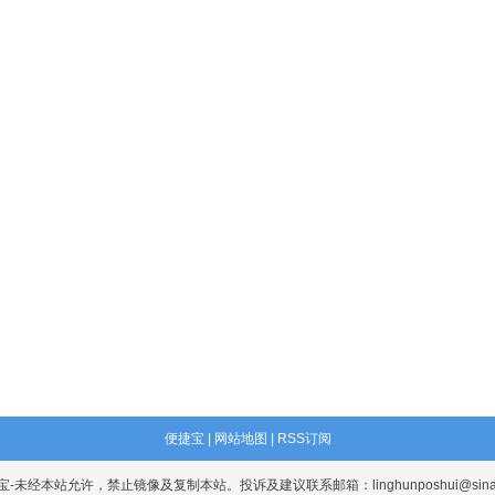
便捷宝 |
网站地图 |
RSS订阅
宝-未经本站允许，禁止镜像及复制本站。投诉及建议联系邮箱：linghunposhui@sina.